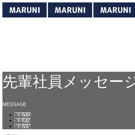
ホーム
事業内容
会社案内
採用案内
先輩社員メッセージ
お問い合わせ
先輩社員メッセー
MESSAGE
製造/T.O
製造/F.N
製造/Y.N